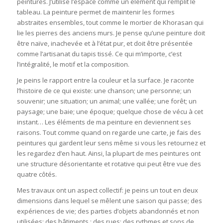
peintures. J’utilise l’espace comme un élément qui remplit le
tableau. La peinture permet de maintenir les formes
abstraites ensembles, tout comme le mortier de Khorasan qui
lie les pierres des anciens murs. Je pense qu’une peinture doit
être naïve, inachevée et à l’état pur, et doit être présentée
comme l’artisanat du tapis tissé. Ce qui m’importe, c’est
l’intégralité, le motif et la composition.
Je peins le rapport entre la couleur et la surface. Je raconte
l’histoire de ce qui existe: une chanson; une personne; un
souvenir; une situation; un animal; une vallée; une forêt; un
paysage; une baie; une époque; quelque chose de vécu à cet
instant… Les éléments de ma peinture en deviennent ses
raisons. Tout comme quand on regarde une carte, je fais des
peintures qui gardent leur sens même si vous les retournez et
les regardez d’en haut. Ainsi, la plupart de mes peintures ont
une structure désorientante et rotative qui peut être vue des
quatre côtés.
Mes travaux ont un aspect collectif: je peins un tout en deux
dimensions dans lequel se mêlent une saison qui passe; des
expériences de vie; des parties d’objets abandonnés et non
utilisées; des bâtiments ; des rues; des rythmes et sons de