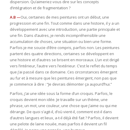
dispersion. Qu‘aimeriez-vous dire sur les concepts
d’intégration et de fragmentation ?
A.B —
Oui, certaines de mes peintures ont un début, une
progression et une fin. Tout comme dans une histoire, il y a un
développement avec une introduction, une partie principale et
une fin. Dans d’autres, je rends incompréhensible une
accumulation de choses, une situation ou bien une forme.
Parfois je me soucie d’être compris, parfois non. Les peintures
partent des quatre directions, certaines se développent en
une histoire et d’autres se brisent en morceaux. L’un est dirigé
vers l’intérieur, l’autre vers l’extérieur. C’est le reflet du temps
que j’ai passé dans ce domaine. Ces circonstances émergent
au fur et à mesure que les peintures émergent, non pas que
je commence à dire : “Je devrais démonter ça aujourd’hui.”
Parfois, j’ai une idée sous la forme d’un croquis. Parfois, le
croquis devient mon idée. Je travaille sur un thème, une
phrase, un mot, une couleur, une chose que j’aime ou qui me
dérange. De quoi s’agit-il, d’où vient-il, comment est-il dans
d’autres langues et lieux, a-t-il déjà été fait ? Parfois, il devient
une pelote de laine nouée, mais parfois il devient un fil
démêlé. Je peins une pensée, une humeur.