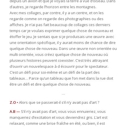
depuis un avion et que je voyais la terre à vue d’oiseau. Dans
d’autres, je regarde l’horizon entre les montagnes.
Avec mes collages, par contre, il y a un centre, et on les
regarde comme on regarde des photographies ou des
affiches. Je n’ai pas fait beaucoup de collages ces derniers
temps car je voulais exprimer quelque chose de nouveau et
étoffer le jeu. Je sentais que si je produisais une œuvre avec
une orientation spécifique, il y aurait moins de chance de dire
quelque chose de nouveau. Dans une œuvre non orientée ou
multi orientée, vous créez quelque chose de nouveau où
plusieurs histoires peuvent coexister. C’est très attrayant
d’ouvrir un nouvelespace à d écouvrir pour le spectateur.
C’est un défi pour soi-même et un défi de la part des
tableaux… Parce qu’un tableau que l’on met dans la rue doit
être un défi et dire quelque chose de nouveau.
…
Z.O •
Alors que se passerait-il s‘il n’y avait pas d’art ?
A.B —
S’il n’y avait pas d’art, vous vous ennuieriez, vous
manqueriez d’excitation et vous deviendrez gris. L’art est
relaxant, comme une brise fraîche en été, ou bien, il est