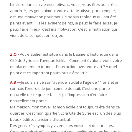
L’inclure dans sa vie est motivant. Aussi, vous êtes admiré et
apprécié, les gens aiment votre art… Matisse, par exemple,
est une motivation pour moi. De beaux tableaux qui ont été
peints avant… Ils les avaient peints, je peux le faire aussi, je
peux faire mieux, c’est ma motivation. C’est la motivation qui
vient de la compétition, du jeu.
…
Z.O •
Votre atelier est situé dans le bâtiment historique de la
Cité de Syrie sur l‘avenue Istiklal. Comment évaluez-vous votre
emplacement en termes d’interaction avec votre art ? À quel
point est-ce important pour vous d’être ici ?
A.B —
Je suis arrivé sur l’avenue Istiklal à l’âge de 11 ans et je
connais l’endroit de jour comme de nuit. C’est une partie
naturelle de ce que je fais et j’ai l’impression d’en faire
naturellement partie.
Ma maison, mon travail et mon école ont toujours été dans ce
quartier. C’est mon quartier. Et la Cité de Syrie est l’un des plus
beaux édifices anciens d’Istanbul.
Des gens très sympas y vivent, des voisins et des artistes.
C’est un endroit où les gens qui sont impliqués dans les arts et