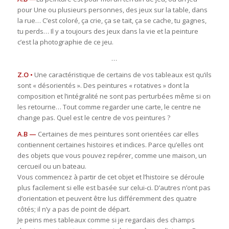
pour Une ou plusieurs personnes, des jeux sur la table, dans
la rue… C’est coloré, ça crie, ça se tait, ça se cache, tu gagnes,
tu perds… Il y a toujours des jeux dans la vie et la peinture
c’est la photographie de ce jeu.
…
Z.O •
Une caractéristique de certains de vos tableaux est qu‘ils
sont « désorientés ». Des peintures « rotatives » dont la
composition et l’intégralité ne sont pas perturbées même si on
les retourne… Tout comme regarder une carte, le centre ne
change pas. Quel est le centre de vos peintures ?
A.B —
Certaines de mes peintures sont orientées car elles
contiennent certaines histoires et indices. Parce qu’elles ont
des objets que vous pouvez repérer, comme une maison, un
cercueil ou un bateau.
Vous commencez à partir de cet objet et l’histoire se déroule
plus facilement si elle est basée sur celui-ci. D’autres n’ont pas
d’orientation et peuvent être lus différemment des quatre
côtés; il n’y a pas de point de départ.
Je peins mes tableaux comme si je regardais des champs