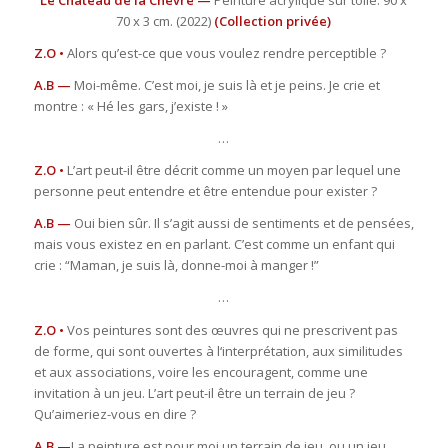
Le Château de la Chèvre —
Peinture acrylique sur toile. 90 x
70 x 3 cm. (2022)
(Collection privée)
Z.O •
Alors qu’est-ce que vous voulez rendre perceptible ?
A.B —
Moi-même. C’est moi, je suis là et je peins. Je crie et
montre : « Hé les gars, j’existe ! »
…
Z.O •
L’art peut-il être décrit comme un moyen par lequel une
personne peut entendre et être entendue pour exister ?
A.B —
Oui bien sûr. Il s’agit aussi de sentiments et de pensées,
mais vous existez en en parlant. C’est comme un enfant qui
crie : “Maman, je suis là, donne-moi à manger !”
…
Z.O •
Vos peintures sont des œuvres qui ne prescrivent pas
de forme, qui sont ouvertes à l‘interprétation, aux similitudes
et aux associations, voire les encouragent, comme une
invitation à un jeu. L’art peut-il être un terrain de jeu ?
Qu’aimeriez-vous en dire ?
A.B —
La peinture est pour moi un terrain de jeu, ou un jeu