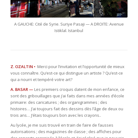
A GAUCHE: Cité de Syrie. Suriye Pasaji — A DROITE: Avenue
Istiklal. Istanbul
Z. OZALTIN •
Merci pour l‘invitation et l’opportunité de mieux
vous connaître. Qu‘est-ce qui distingue un artiste ? Qu’est-ce
qui a nourri et tempéré votre art?
A. BASAR —
Les premiers croquis datent de mon enfance, ce
sont des gribouillages que j’ai faits dans mes années d’école
primaire: des caricatures ; des organigrammes ; des
histoires… J’ai toujours fait des dessins dès l’âge de deux ou
trois ans… J’étais toujours bon avec les crayons..
Au lycée, je me suis trouvé en train de faire de fausses
autorisations ; des magazines de classe ; des affiches pour
des concerts organisés à l’école et. J’ai réalisé que je pouvais